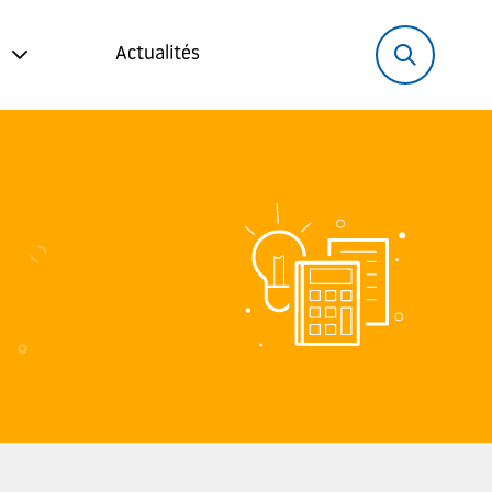
Rechercher:
Recher
Actualités