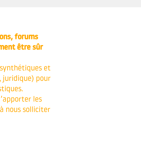
ions, forums
ment être sûr
 synthétiques et
 juridique) pour
stiques.
d’apporter les
 nous solliciter