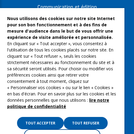
Communication et édition
Freelances et artistes-auteurs
Nous utilisons des cookies sur notre site Internet
pour son bon fonctionnement et à des fins de
Musique et spectacles
mesure d'audience dans le but de vous offrir une
expérience de visite améliorée et personnalisée.
Qui sommes-nous ?
En cliquant sur « Tout accepter », vous consentez à
Groupe Emargence
l'utilisation de tous les cookies placés sur notre site. En
cliquant sur « Tout refuser », seuls les cookies
C’moi le chef
strictement nécessaires au fonctionnement du site et à
sa sécurité seront utilisés. Pour choisir ou modifier vos
Actualités
préférences cookies ainsi que retirer votre
Contactez nous
consentement à tout moment, cliquez sur
« Personnaliser vos cookies » ou sur le lien « Cookies »
Mentions légales
en bas d'écran. Pour en savoir plus sur les cookies et les
données personnelles que nous utilisons :
lire notre
Gestion des cookies
politique de confidentialité
Politique de confidentialité
TOUT ACCEPTER
TOUT REFUSER