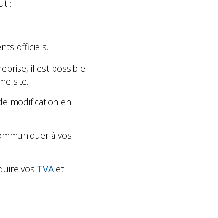
ut :
ts officiels.
eprise, il est possible
e site.
de modification en
 communiquer à vos
oduire vos
TVA
et