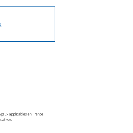
e
.
légaux applicables en France.
latives.