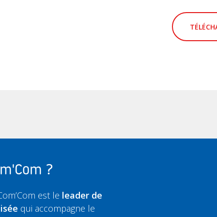
TÉLÉCHA
Com'Com ?
 Com’Com est le
leader de
lisée
qui accompagne le