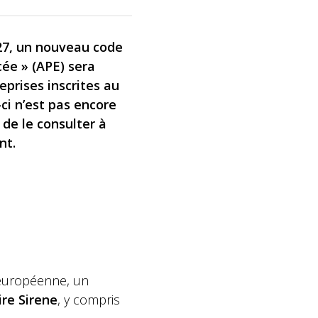
027, un nouveau code
cée » (APE) sera
eprises inscrites au
-ci n’est pas encore
e de le consulter à
nt.
t européenne, un
ire Sirene
, y compris