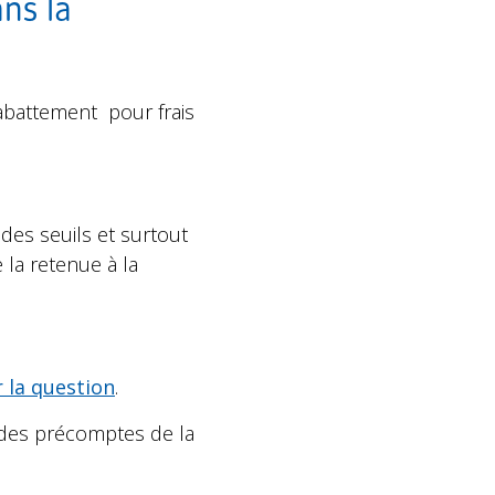
ans la
n abattement pour frais
des seuils et surtout
 la retenue à la
r la question
.
é des précomptes de la