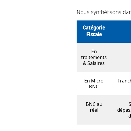
Nous synthétisons dans 
Catégorie
Fiscale
En
traitements
& Salaires
En Micro
Franch
BNC
BNC au
S
réel
dépass
d