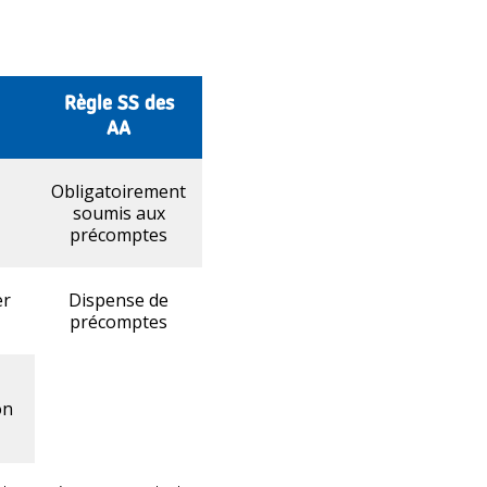
Règle SS des
AA
Obligatoirement
soumis aux
précomptes
er
Dispense de
précomptes
on