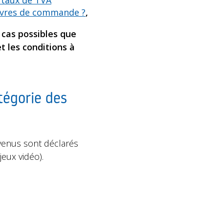
l taux de TVA
uvres de commande ?
,
3 cas possibles que
t les conditions à
tégorie des
evenus sont déclarés
eux vidéo).