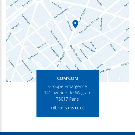
COM’COM
Groupe Emargence
141 avenue de Wagram
75017 Paris
Tél. : 01 53 19 00 00