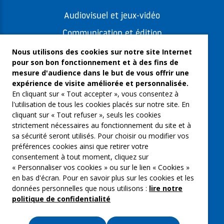
Audiovisuel et jeux-vidéo
Communication et édition
Freelances et artistes-auteurs
Nous utilisons des cookies sur notre site Internet
pour son bon fonctionnement et à des fins de
Musique et spectacles
mesure d'audience dans le but de vous offrir une
expérience de visite améliorée et personnalisée.
Qui sommes-nous ?
En cliquant sur « Tout accepter », vous consentez à
Groupe Emargence
l'utilisation de tous les cookies placés sur notre site. En
cliquant sur « Tout refuser », seuls les cookies
C’moi le chef
strictement nécessaires au fonctionnement du site et à
sa sécurité seront utilisés. Pour choisir ou modifier vos
Actualités
préférences cookies ainsi que retirer votre
Contactez nous
consentement à tout moment, cliquez sur
« Personnaliser vos cookies » ou sur le lien « Cookies »
Mentions légales
en bas d'écran. Pour en savoir plus sur les cookies et les
données personnelles que nous utilisons :
lire notre
Gestion des cookies
politique de confidentialité
Politique de confidentialité