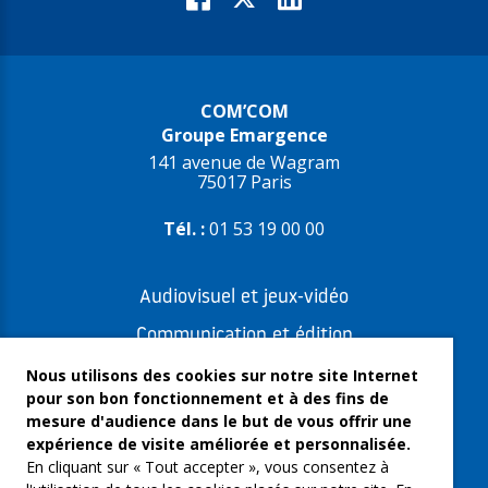
COM’COM
Groupe Emargence
141 avenue de Wagram
75017 Paris
Tél. :
01 53 19 00 00
Audiovisuel et jeux-vidéo
Communication et édition
Freelances et artistes-auteurs
Nous utilisons des cookies sur notre site Internet
pour son bon fonctionnement et à des fins de
Musique et spectacles
mesure d'audience dans le but de vous offrir une
expérience de visite améliorée et personnalisée.
Qui sommes-nous ?
En cliquant sur « Tout accepter », vous consentez à