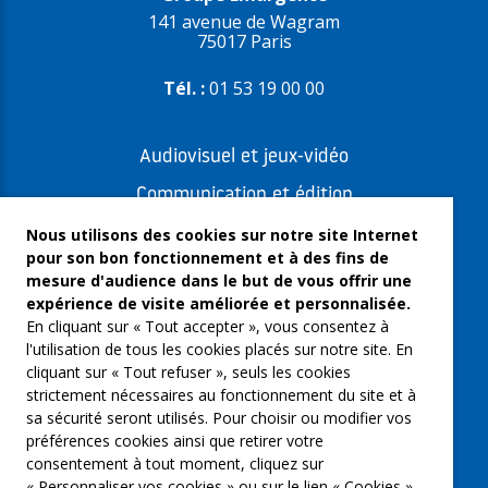
141 avenue de Wagram
75017 Paris
Tél. :
01 53 19 00 00
Audiovisuel et jeux-vidéo
Communication et édition
Freelances et artistes-auteurs
Nous utilisons des cookies sur notre site Internet
pour son bon fonctionnement et à des fins de
Musique et spectacles
mesure d'audience dans le but de vous offrir une
expérience de visite améliorée et personnalisée.
Qui sommes-nous ?
En cliquant sur « Tout accepter », vous consentez à
Groupe Emargence
l'utilisation de tous les cookies placés sur notre site. En
cliquant sur « Tout refuser », seuls les cookies
C’moi le chef
strictement nécessaires au fonctionnement du site et à
sa sécurité seront utilisés. Pour choisir ou modifier vos
Actualités
préférences cookies ainsi que retirer votre
Contactez nous
consentement à tout moment, cliquez sur
« Personnaliser vos cookies » ou sur le lien « Cookies »