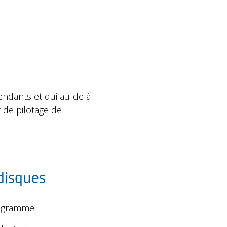
endants et qui au-delà
t de pilotage de
disques
nogramme.