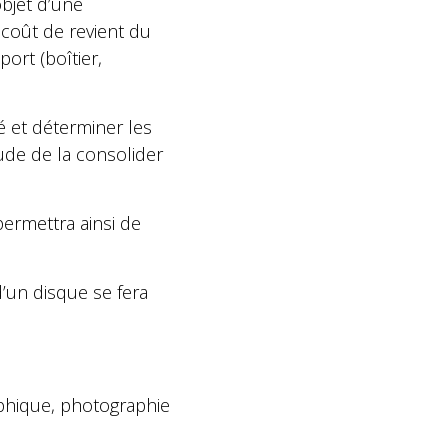
objet d’une
 coût de revient du
ort (boîtier,
té et déterminer les
ude de la consolider
 permettra ainsi de
d’un disque se fera
raphique, photographie