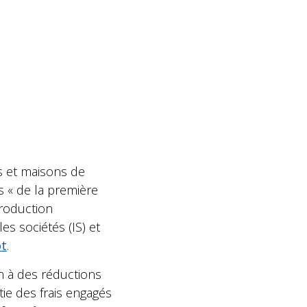
s et maisons de
s « de la première
production
es sociétés (IS) et
ôt
.
en à des réductions
ie des frais engagés