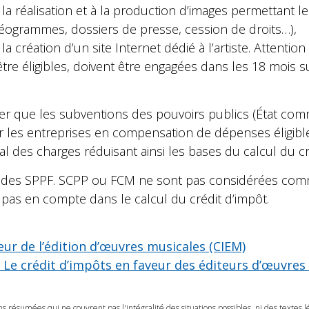
 la réalisation et à la production d’images permettant 
vidéogrammes, dossiers de presse, cession de droits…),
la création d’un site Internet dédié à l’artiste. Attenti
e éligibles, doivent être engagées dans les 18 mois su
ter que les subventions des pouvoirs publics (État comm
par les entreprises en compensation de dépenses éligibl
l des charges réduisant ainsi les bases du calcul du cr
s aides SPPF. SCPP ou FCM ne sont pas considérées co
 pas en compte dans le calcul du crédit d’impôt.
eur de l’édition d’œuvres musicales (CIEM)
 Le crédit d’impôts en faveur des éditeurs d’œuvres
ns résumées qui ne couvrent pas l'intégralité des situations possibles, ni des textes 