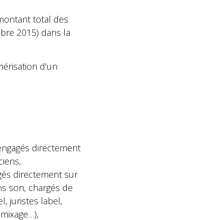
montant total des
mbre 2015) dans la
érisation d’un
 engagés directement
ciens,
gés directement sur
ens son, chargés de
, juristes label,
 mixage…),