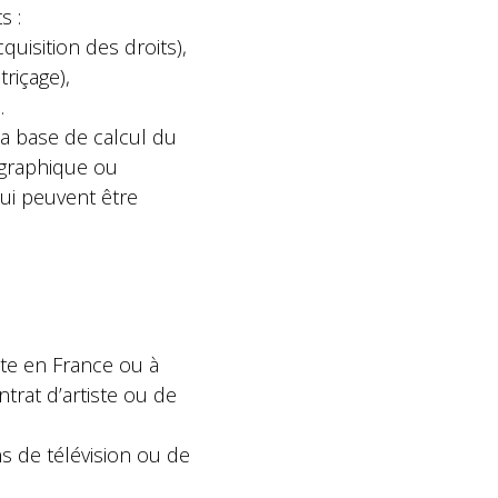
s :
uisition des droits),
riçage),
.
la base de calcul du
ographique ou
ui peuvent être
ste en France ou à
trat d’artiste ou de
ns de télévision ou de