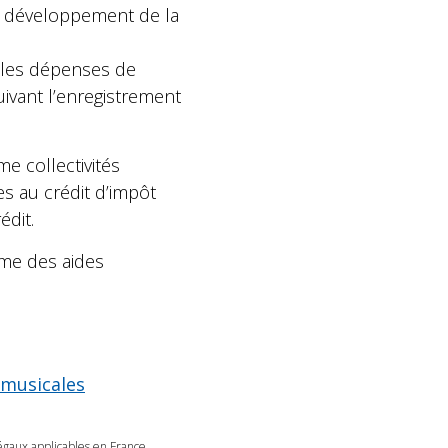
le développement de la
on les dépenses de
ivant l’enregistrement
e collectivités
es au crédit d’impôt
édit.
mme des aides
 musicales
légaux applicables en France.