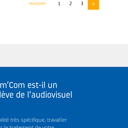
1
2
3
4
PRÉCÉDENT
om’Com est-il un
lève de l’audiovisuel
ité très spécifique, travailler
ir le traitement de votre