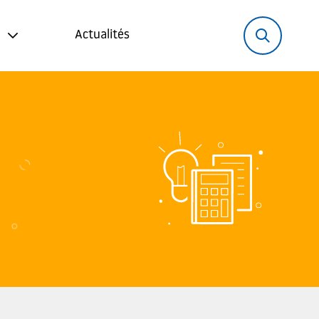
Rechercher:
Recher
Actualités