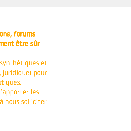
ions, forums
ment être sûr
 synthétiques et
 juridique) pour
stiques.
d’apporter les
 nous solliciter