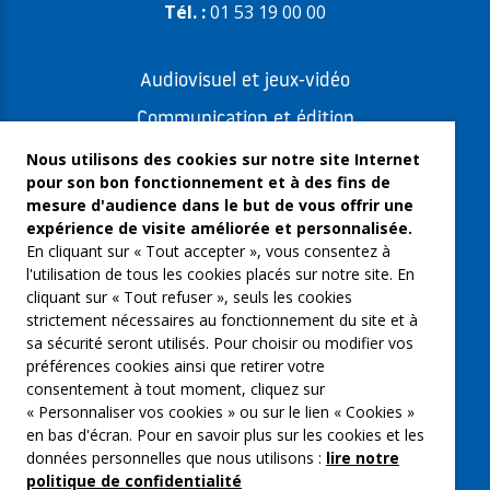
Tél. :
01 53 19 00 00
Audiovisuel et jeux-vidéo
Communication et édition
Freelances et artistes-auteurs
Nous utilisons des cookies sur notre site Internet
pour son bon fonctionnement et à des fins de
Musique et spectacles
mesure d'audience dans le but de vous offrir une
expérience de visite améliorée et personnalisée.
Qui sommes-nous ?
En cliquant sur « Tout accepter », vous consentez à
Groupe Emargence
l'utilisation de tous les cookies placés sur notre site. En
cliquant sur « Tout refuser », seuls les cookies
C’moi le chef
strictement nécessaires au fonctionnement du site et à
sa sécurité seront utilisés. Pour choisir ou modifier vos
Actualités
préférences cookies ainsi que retirer votre
Contactez nous
consentement à tout moment, cliquez sur
« Personnaliser vos cookies » ou sur le lien « Cookies »
Mentions légales
en bas d'écran. Pour en savoir plus sur les cookies et les
données personnelles que nous utilisons :
lire notre
Gestion des cookies
politique de confidentialité