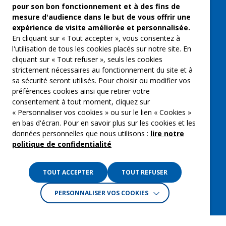
pour son bon fonctionnement et à des fins de
Musique et spectacles
mesure d'audience dans le but de vous offrir une
expérience de visite améliorée et personnalisée.
Qui sommes-nous ?
En cliquant sur « Tout accepter », vous consentez à
Groupe Emargence
l'utilisation de tous les cookies placés sur notre site. En
cliquant sur « Tout refuser », seuls les cookies
C’moi le chef
strictement nécessaires au fonctionnement du site et à
sa sécurité seront utilisés. Pour choisir ou modifier vos
Actualités
préférences cookies ainsi que retirer votre
Contactez nous
consentement à tout moment, cliquez sur
« Personnaliser vos cookies » ou sur le lien « Cookies »
Mentions légales
en bas d'écran. Pour en savoir plus sur les cookies et les
données personnelles que nous utilisons :
lire notre
Gestion des cookies
politique de confidentialité
Politique de confidentialité
TOUT ACCEPTER
TOUT REFUSER
PERSONNALISER VOS COOKIES
Crédits :
La Jungle