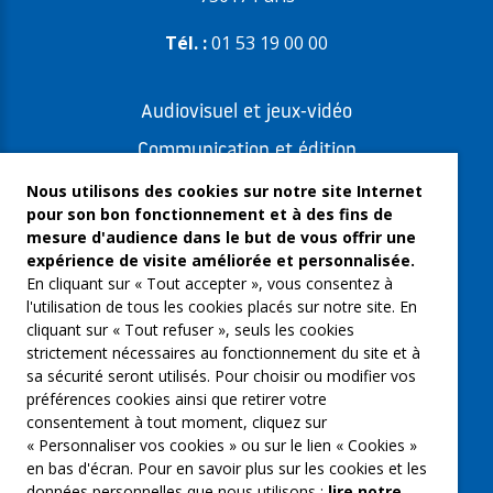
Tél. :
01 53 19 00 00
Audiovisuel et jeux-vidéo
Communication et édition
Freelances et artistes-auteurs
Nous utilisons des cookies sur notre site Internet
pour son bon fonctionnement et à des fins de
Musique et spectacles
mesure d'audience dans le but de vous offrir une
expérience de visite améliorée et personnalisée.
Qui sommes-nous ?
En cliquant sur « Tout accepter », vous consentez à
Groupe Emargence
l'utilisation de tous les cookies placés sur notre site. En
cliquant sur « Tout refuser », seuls les cookies
C’moi le chef
strictement nécessaires au fonctionnement du site et à
sa sécurité seront utilisés. Pour choisir ou modifier vos
Actualités
préférences cookies ainsi que retirer votre
Contactez nous
consentement à tout moment, cliquez sur
« Personnaliser vos cookies » ou sur le lien « Cookies »
Mentions légales
en bas d'écran. Pour en savoir plus sur les cookies et les
données personnelles que nous utilisons :
lire notre