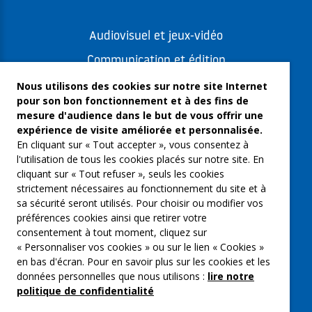
Audiovisuel et jeux-vidéo
Communication et édition
Freelances et artistes-auteurs
Nous utilisons des cookies sur notre site Internet
pour son bon fonctionnement et à des fins de
Musique et spectacles
mesure d'audience dans le but de vous offrir une
expérience de visite améliorée et personnalisée.
Qui sommes-nous ?
En cliquant sur « Tout accepter », vous consentez à
Groupe Emargence
l'utilisation de tous les cookies placés sur notre site. En
cliquant sur « Tout refuser », seuls les cookies
C’moi le chef
strictement nécessaires au fonctionnement du site et à
sa sécurité seront utilisés. Pour choisir ou modifier vos
Actualités
préférences cookies ainsi que retirer votre
Contactez nous
consentement à tout moment, cliquez sur
« Personnaliser vos cookies » ou sur le lien « Cookies »
Mentions légales
en bas d'écran. Pour en savoir plus sur les cookies et les
données personnelles que nous utilisons :
lire notre
Gestion des cookies
politique de confidentialité
Politique de confidentialité