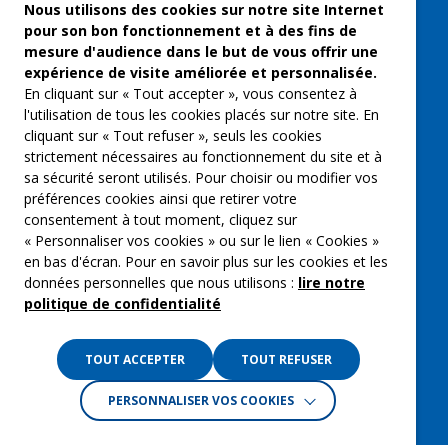
Freelances et artistes-auteurs
Nous utilisons des cookies sur notre site Internet
pour son bon fonctionnement et à des fins de
Musique et spectacles
mesure d'audience dans le but de vous offrir une
expérience de visite améliorée et personnalisée.
Qui sommes-nous ?
En cliquant sur « Tout accepter », vous consentez à
Groupe Emargence
l'utilisation de tous les cookies placés sur notre site. En
cliquant sur « Tout refuser », seuls les cookies
C’moi le chef
strictement nécessaires au fonctionnement du site et à
sa sécurité seront utilisés. Pour choisir ou modifier vos
Actualités
préférences cookies ainsi que retirer votre
Contactez nous
consentement à tout moment, cliquez sur
« Personnaliser vos cookies » ou sur le lien « Cookies »
Mentions légales
en bas d'écran. Pour en savoir plus sur les cookies et les
données personnelles que nous utilisons :
lire notre
Gestion des cookies
politique de confidentialité
Politique de confidentialité
TOUT ACCEPTER
TOUT REFUSER
PERSONNALISER VOS COOKIES
Crédits :
La Jungle