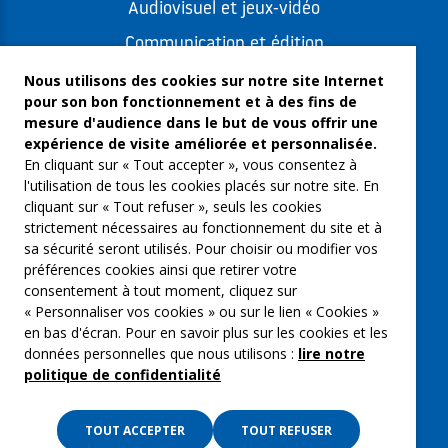
Audiovisuel et jeux-vidéo
Communication et édition
Freelances et artistes-auteurs
Nous utilisons des cookies sur notre site Internet
pour son bon fonctionnement et à des fins de
Musique et spectacles
mesure d'audience dans le but de vous offrir une
expérience de visite améliorée et personnalisée.
Qui sommes-nous ?
En cliquant sur « Tout accepter », vous consentez à
Groupe Emargence
l'utilisation de tous les cookies placés sur notre site. En
cliquant sur « Tout refuser », seuls les cookies
C’moi le chef
strictement nécessaires au fonctionnement du site et à
sa sécurité seront utilisés. Pour choisir ou modifier vos
Actualités
préférences cookies ainsi que retirer votre
Contactez nous
consentement à tout moment, cliquez sur
« Personnaliser vos cookies » ou sur le lien « Cookies »
Mentions légales
en bas d'écran. Pour en savoir plus sur les cookies et les
données personnelles que nous utilisons :
lire notre
Gestion des cookies
politique de confidentialité
Politique de confidentialité
TOUT ACCEPTER
TOUT REFUSER