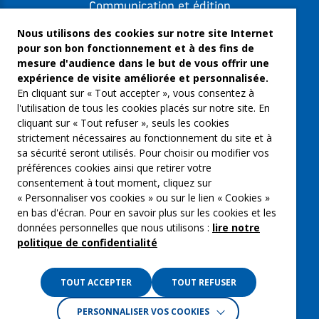
Communication et édition
Freelances et artistes-auteurs
Nous utilisons des cookies sur notre site Internet
pour son bon fonctionnement et à des fins de
Musique et spectacles
mesure d'audience dans le but de vous offrir une
expérience de visite améliorée et personnalisée.
Qui sommes-nous ?
En cliquant sur « Tout accepter », vous consentez à
Groupe Emargence
l'utilisation de tous les cookies placés sur notre site. En
cliquant sur « Tout refuser », seuls les cookies
C’moi le chef
strictement nécessaires au fonctionnement du site et à
sa sécurité seront utilisés. Pour choisir ou modifier vos
Actualités
préférences cookies ainsi que retirer votre
Contactez nous
consentement à tout moment, cliquez sur
« Personnaliser vos cookies » ou sur le lien « Cookies »
Mentions légales
en bas d'écran. Pour en savoir plus sur les cookies et les
données personnelles que nous utilisons :
lire notre
Gestion des cookies
politique de confidentialité
Politique de confidentialité
TOUT ACCEPTER
TOUT REFUSER
PERSONNALISER VOS COOKIES
Crédits :
La Jungle