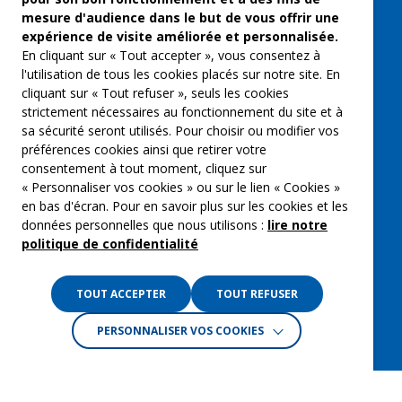
Musique et spectacles
mesure d'audience dans le but de vous offrir une
expérience de visite améliorée et personnalisée.
Qui sommes-nous ?
En cliquant sur « Tout accepter », vous consentez à
Groupe Emargence
l'utilisation de tous les cookies placés sur notre site. En
cliquant sur « Tout refuser », seuls les cookies
C’moi le chef
strictement nécessaires au fonctionnement du site et à
sa sécurité seront utilisés. Pour choisir ou modifier vos
Actualités
préférences cookies ainsi que retirer votre
Contactez nous
consentement à tout moment, cliquez sur
« Personnaliser vos cookies » ou sur le lien « Cookies »
Mentions légales
en bas d'écran. Pour en savoir plus sur les cookies et les
données personnelles que nous utilisons :
lire notre
Gestion des cookies
politique de confidentialité
Politique de confidentialité
TOUT ACCEPTER
TOUT REFUSER
PERSONNALISER VOS COOKIES
Crédits :
La Jungle