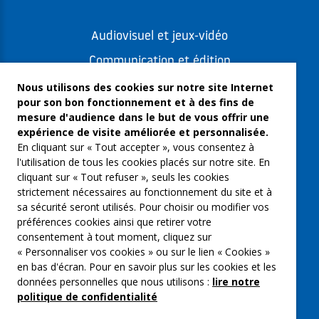
Audiovisuel et jeux-vidéo
Communication et édition
Freelances et artistes-auteurs
Nous utilisons des cookies sur notre site Internet
pour son bon fonctionnement et à des fins de
Musique et spectacles
mesure d'audience dans le but de vous offrir une
expérience de visite améliorée et personnalisée.
Qui sommes-nous ?
En cliquant sur « Tout accepter », vous consentez à
Groupe Emargence
l'utilisation de tous les cookies placés sur notre site. En
cliquant sur « Tout refuser », seuls les cookies
C’moi le chef
strictement nécessaires au fonctionnement du site et à
sa sécurité seront utilisés. Pour choisir ou modifier vos
Actualités
préférences cookies ainsi que retirer votre
Contactez nous
consentement à tout moment, cliquez sur
« Personnaliser vos cookies » ou sur le lien « Cookies »
Mentions légales
en bas d'écran. Pour en savoir plus sur les cookies et les
données personnelles que nous utilisons :
lire notre
Gestion des cookies
politique de confidentialité
Politique de confidentialité