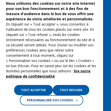
Freelances et artistes-auteurs
Nous utilisons des cookies sur notre site Internet
pour son bon fonctionnement et à des fins de
Musique et spectacles
mesure d'audience dans le but de vous offrir une
expérience de visite améliorée et personnalisée.
Qui sommes-nous ?
En cliquant sur « Tout accepter », vous consentez à
Groupe Emargence
l'utilisation de tous les cookies placés sur notre site. En
cliquant sur « Tout refuser », seuls les cookies
C’moi le chef
strictement nécessaires au fonctionnement du site et à
sa sécurité seront utilisés. Pour choisir ou modifier vos
Actualités
préférences cookies ainsi que retirer votre
Contactez nous
consentement à tout moment, cliquez sur
« Personnaliser vos cookies » ou sur le lien « Cookies »
Mentions légales
en bas d'écran. Pour en savoir plus sur les cookies et les
données personnelles que nous utilisons :
lire notre
Gestion des cookies
politique de confidentialité
Politique de confidentialité
TOUT ACCEPTER
TOUT REFUSER
PERSONNALISER VOS COOKIES
Crédits :
La Jungle