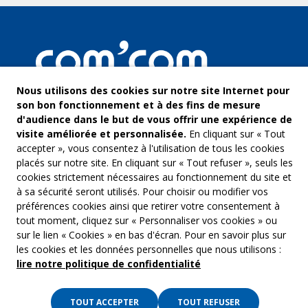
Nous utilisons des cookies sur notre site Internet pour
son bon fonctionnement et à des fins de mesure
d'audience dans le but de vous offrir une expérience de
visite améliorée et personnalisée.
En cliquant sur « Tout
accepter », vous consentez à l'utilisation de tous les cookies
placés sur notre site. En cliquant sur « Tout refuser », seuls les
cookies strictement nécessaires au fonctionnement du site et
à sa sécurité seront utilisés. Pour choisir ou modifier vos
COM’COM
Audiovis
préférences cookies ainsi que retirer votre consentement à
Groupe Emargence
tout moment, cliquez sur « Personnaliser vos cookies » ou
Communi
141 avenue de Wagram
sur le lien « Cookies » en bas d'écran. Pour en savoir plus sur
75017 Paris
Freelanc
les cookies et les données personnelles que nous utilisons :
lire notre politique de confidentialité
Tél. :
01 53 19 00 00
Musique 
TOUT ACCEPTER
TOUT REFUSER