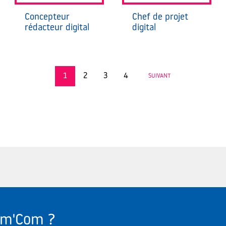
Concepteur
Chef de projet
rédacteur digital
digital
1
2
3
4
SUIVANT
Com'Com ?