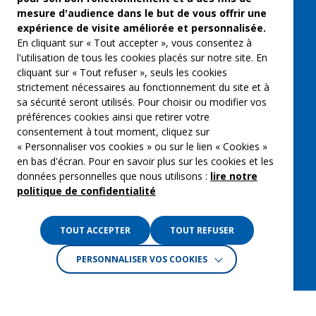
Musique et spectacles
mesure d'audience dans le but de vous offrir une
expérience de visite améliorée et personnalisée.
Qui sommes-nous ?
En cliquant sur « Tout accepter », vous consentez à
Groupe Emargence
l'utilisation de tous les cookies placés sur notre site. En
cliquant sur « Tout refuser », seuls les cookies
C’moi le chef
strictement nécessaires au fonctionnement du site et à
sa sécurité seront utilisés. Pour choisir ou modifier vos
Actualités
préférences cookies ainsi que retirer votre
Contactez nous
consentement à tout moment, cliquez sur
« Personnaliser vos cookies » ou sur le lien « Cookies »
Mentions légales
en bas d'écran. Pour en savoir plus sur les cookies et les
données personnelles que nous utilisons :
lire notre
Gestion des cookies
politique de confidentialité
Politique de confidentialité
TOUT ACCEPTER
TOUT REFUSER
PERSONNALISER VOS COOKIES
Crédits :
La Jungle