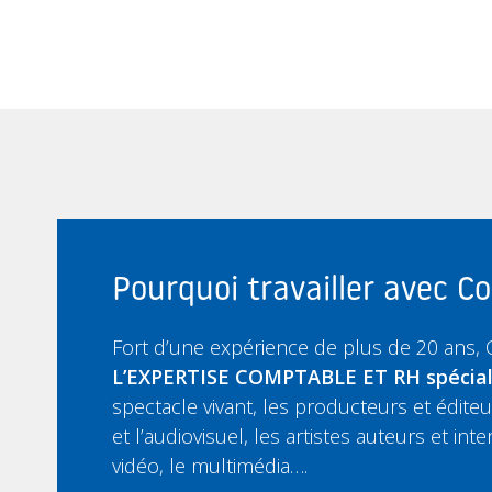
Pourquoi travailler avec 
Fort d’une expérience de plus de 20 ans,
L’EXPERTISE COMPTABLE ET RH spécia
spectacle vivant, les producteurs et édit
et l’audiovisuel, les artistes auteurs et inte
vidéo, le multimédia….