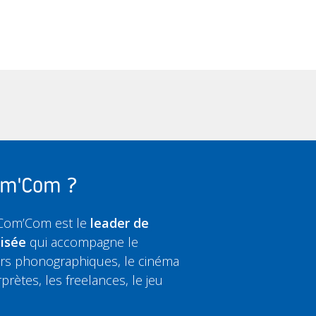
Com'Com ?
 Com’Com est le
leader de
lisée
qui accompagne le
eurs phonographiques, le cinéma
rprètes, les freelances, le jeu