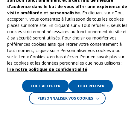
son bon fonctionnement et à des fins de mesure
d'audience dans le but de vous offrir une expérience de
visite améliorée et personnalisée.
En cliquant sur « Tout
accepter », vous consentez à l'utilisation de tous les cookies
placés sur notre site. En cliquant sur « Tout refuser », seuls les
cookies strictement nécessaires au fonctionnement du site et
à sa sécurité seront utilisés. Pour choisir ou modifier vos
COM’COM
Audiovis
préférences cookies ainsi que retirer votre consentement à
Groupe Emargence
tout moment, cliquez sur « Personnaliser vos cookies » ou
Communi
141 avenue de Wagram
sur le lien « Cookies » en bas d'écran. Pour en savoir plus sur
75017 Paris
Freelanc
les cookies et les données personnelles que nous utilisons :
lire notre politique de confidentialité
Tél. :
01 53 19 00 00
Musique 
TOUT ACCEPTER
TOUT REFUSER
Crédits :
La Jungle
PERSONNALISER VOS COOKIES