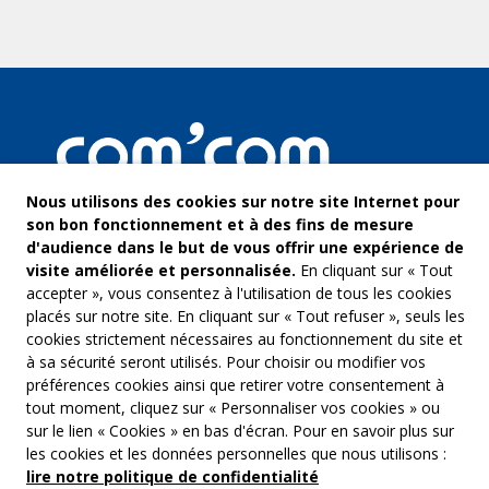
Nous utilisons des cookies sur notre site Internet pour
son bon fonctionnement et à des fins de mesure
d'audience dans le but de vous offrir une expérience de
visite améliorée et personnalisée.
En cliquant sur « Tout
accepter », vous consentez à l'utilisation de tous les cookies
placés sur notre site. En cliquant sur « Tout refuser », seuls les
cookies strictement nécessaires au fonctionnement du site et
à sa sécurité seront utilisés. Pour choisir ou modifier vos
COM’COM
Audiovis
préférences cookies ainsi que retirer votre consentement à
Groupe Emargence
tout moment, cliquez sur « Personnaliser vos cookies » ou
Communi
141 avenue de Wagram
sur le lien « Cookies » en bas d'écran. Pour en savoir plus sur
75017 Paris
Freelanc
les cookies et les données personnelles que nous utilisons :
lire notre politique de confidentialité
Tél. :
01 53 19 00 00
Musique 