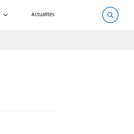
Rechercher:
Recher
Actualités