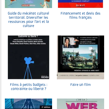
Guide du mécénat culturel
Financement et devis des
territorial. Diversifier les
films français
ressources pour l'art et la
culture
Films à petits budgets :
Faire un film
contrainte ou liberté ?