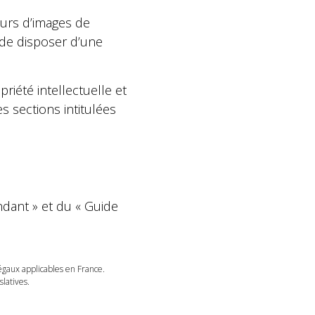
eurs d’images de
t de disposer d’une
riété intellectuelle et
s sections intitulées
ndant » et du « Guide
légaux applicables en France.
latives.