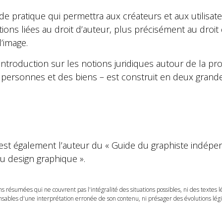
de pratique qui permettra aux créateurs et aux utilisat
tions liées au droit d’auteur, plus précisément au droi
l’image.
ntroduction sur les notions juridiques autour de la prop
s personnes et des biens – est construit en deux grande
 est également l’auteur du « Guide du graphiste indépe
u design graphique ».
ns résumées qui ne couvrent pas l'intégralité des situations possibles, ni des textes 
ables d'une interprétation erronée de son contenu, ni présager des évolutions légis