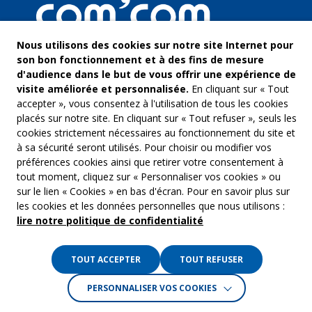
Nous utilisons des cookies sur notre site Internet pour
son bon fonctionnement et à des fins de mesure
d'audience dans le but de vous offrir une expérience de
visite améliorée et personnalisée.
En cliquant sur « Tout
accepter », vous consentez à l'utilisation de tous les cookies
placés sur notre site. En cliquant sur « Tout refuser », seuls les
cookies strictement nécessaires au fonctionnement du site et
à sa sécurité seront utilisés. Pour choisir ou modifier vos
COM’COM
Audiovis
préférences cookies ainsi que retirer votre consentement à
Groupe Emargence
tout moment, cliquez sur « Personnaliser vos cookies » ou
Communi
141 avenue de Wagram
sur le lien « Cookies » en bas d'écran. Pour en savoir plus sur
75017 Paris
Freelanc
les cookies et les données personnelles que nous utilisons :
lire notre politique de confidentialité
Tél. :
01 53 19 00 00
Musique 
TOUT ACCEPTER
TOUT REFUSER
Crédits :
La Jungle
PERSONNALISER VOS COOKIES