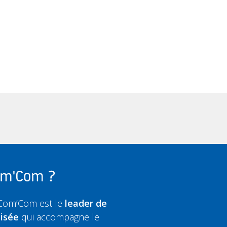
Com'Com ?
 Com’Com est le
leader de
lisée
qui accompagne le