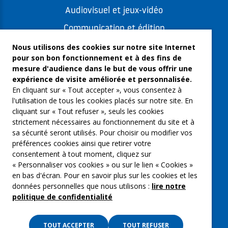
Audiovisuel et jeux-vidéo
Communication et édition
Freelances et artistes-auteurs
Nous utilisons des cookies sur notre site Internet
pour son bon fonctionnement et à des fins de
Musique et spectacles
mesure d'audience dans le but de vous offrir une
expérience de visite améliorée et personnalisée.
Qui sommes-nous ?
En cliquant sur « Tout accepter », vous consentez à
Groupe Emargence
l'utilisation de tous les cookies placés sur notre site. En
cliquant sur « Tout refuser », seuls les cookies
C’moi le chef
strictement nécessaires au fonctionnement du site et à
sa sécurité seront utilisés. Pour choisir ou modifier vos
Actualités
préférences cookies ainsi que retirer votre
Contactez nous
consentement à tout moment, cliquez sur
« Personnaliser vos cookies » ou sur le lien « Cookies »
Mentions légales
en bas d'écran. Pour en savoir plus sur les cookies et les
données personnelles que nous utilisons :
lire notre
Gestion des cookies
politique de confidentialité
Politique de confidentialité
TOUT ACCEPTER
TOUT REFUSER