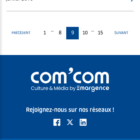
...
...
1
8
9
10
15
PRÉCÉDENT
SUIVANT
Rejoignez-nous sur nos réseaux !