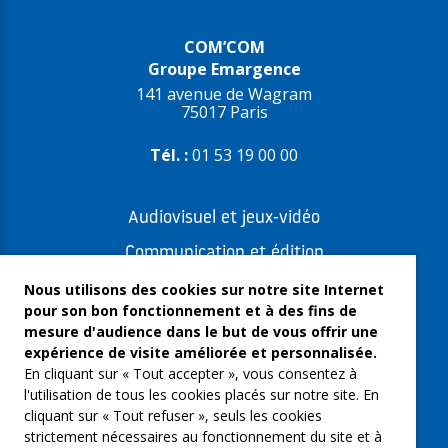
COM’COM
Groupe Emargence
141 avenue de Wagram
75017 Paris
Tél. :
01 53 19 00 00
Audiovisuel et jeux-vidéo
Communication et édition
Freelances et artistes-auteurs
Nous utilisons des cookies sur notre site Internet
pour son bon fonctionnement et à des fins de
Musique et spectacles
mesure d'audience dans le but de vous offrir une
expérience de visite améliorée et personnalisée.
Qui sommes-nous ?
En cliquant sur « Tout accepter », vous consentez à
Groupe Emargence
l'utilisation de tous les cookies placés sur notre site. En
cliquant sur « Tout refuser », seuls les cookies
C’moi le chef
strictement nécessaires au fonctionnement du site et à