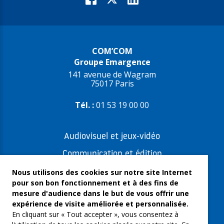
COM’COM
Groupe Emargence
141 avenue de Wagram
75017 Paris
Tél. :
01 53 19 00 00
Audiovisuel et jeux-vidéo
Communication et édition
Freelances et artistes-auteurs
Nous utilisons des cookies sur notre site Internet
pour son bon fonctionnement et à des fins de
Musique et spectacles
mesure d'audience dans le but de vous offrir une
expérience de visite améliorée et personnalisée.
Qui sommes-nous ?
En cliquant sur « Tout accepter », vous consentez à