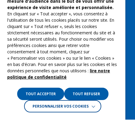
mesure d'audience dans le but de vous offrir une
expérience de visite améliorée et personnalisée.
Qui sommes-nous ?
En cliquant sur « Tout accepter », vous consentez à
Groupe Emargence
l'utilisation de tous les cookies placés sur notre site. En
cliquant sur « Tout refuser », seuls les cookies
C’moi le chef
strictement nécessaires au fonctionnement du site et à
sa sécurité seront utilisés. Pour choisir ou modifier vos
Actualités
préférences cookies ainsi que retirer votre
Contactez nous
consentement à tout moment, cliquez sur
« Personnaliser vos cookies » ou sur le lien « Cookies »
Mentions légales
en bas d'écran. Pour en savoir plus sur les cookies et les
données personnelles que nous utilisons :
lire notre
Gestion des cookies
politique de confidentialité
Politique de confidentialité
TOUT ACCEPTER
TOUT REFUSER
PERSONNALISER VOS COOKIES
Crédits :
La Jungle