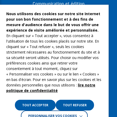
Communication et édition
Freelances et artistes-auteurs
Nous utilisons des cookies sur notre site Internet
pour son bon fonctionnement et à des fins de
Musique et spectacles
mesure d'audience dans le but de vous offrir une
expérience de visite améliorée et personnalisée.
Qui sommes-nous ?
En cliquant sur « Tout accepter », vous consentez à
Groupe Emargence
l'utilisation de tous les cookies placés sur notre site. En
cliquant sur « Tout refuser », seuls les cookies
C’moi le chef
strictement nécessaires au fonctionnement du site et à
sa sécurité seront utilisés. Pour choisir ou modifier vos
Actualités
préférences cookies ainsi que retirer votre
Contactez nous
consentement à tout moment, cliquez sur
« Personnaliser vos cookies » ou sur le lien « Cookies »
Mentions légales
en bas d'écran. Pour en savoir plus sur les cookies et les
données personnelles que nous utilisons :
lire notre
Gestion des cookies
politique de confidentialité
Politique de confidentialité
TOUT ACCEPTER
TOUT REFUSER
PERSONNALISER VOS COOKIES