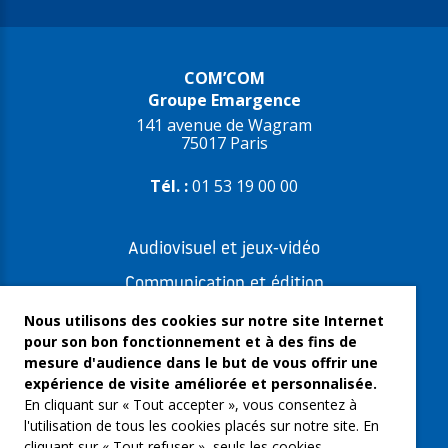
COM’COM
Groupe Emargence
141 avenue de Wagram
75017 Paris
Tél. :
01 53 19 00 00
Audiovisuel et jeux-vidéo
Communication et édition
Freelances et artistes-auteurs
Nous utilisons des cookies sur notre site Internet
pour son bon fonctionnement et à des fins de
Musique et spectacles
mesure d'audience dans le but de vous offrir une
expérience de visite améliorée et personnalisée.
Qui sommes-nous ?
En cliquant sur « Tout accepter », vous consentez à
Groupe Emargence
l'utilisation de tous les cookies placés sur notre site. En
cliquant sur « Tout refuser », seuls les cookies