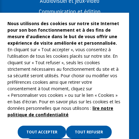
Audiovisuel et jeux-vidéo
Communication et édition
Freelances et artistes-auteurs
Nous utilisons des cookies sur notre site Internet
pour son bon fonctionnement et à des fins de
Musique et spectacles
mesure d'audience dans le but de vous offrir une
expérience de visite améliorée et personnalisée.
Qui sommes-nous ?
En cliquant sur « Tout accepter », vous consentez à
Groupe Emargence
l'utilisation de tous les cookies placés sur notre site. En
cliquant sur « Tout refuser », seuls les cookies
C’moi le chef
strictement nécessaires au fonctionnement du site et à
sa sécurité seront utilisés. Pour choisir ou modifier vos
Actualités
préférences cookies ainsi que retirer votre
Contactez nous
consentement à tout moment, cliquez sur
« Personnaliser vos cookies » ou sur le lien « Cookies »
Mentions légales
en bas d'écran. Pour en savoir plus sur les cookies et les
données personnelles que nous utilisons :
lire notre
Gestion des cookies
politique de confidentialité
Politique de confidentialité
TOUT ACCEPTER
TOUT REFUSER