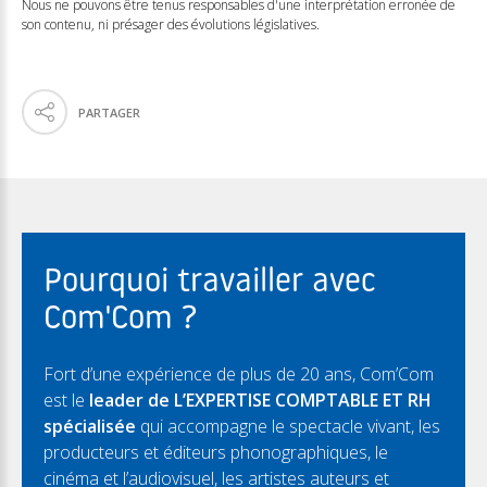
Nous ne pouvons être tenus responsables d'une interprétation erronée de
son contenu, ni présager des évolutions législatives.
PARTAGER
Pourquoi travailler avec
Com'Com ?
Fort d’une expérience de plus de 20 ans, Com’Com
est le
leader de L’EXPERTISE COMPTABLE ET RH
spécialisée
qui accompagne le spectacle vivant, les
producteurs et éditeurs phonographiques, le
cinéma et l’audiovisuel, les artistes auteurs et