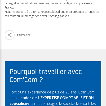
l'intégralité des situations possibles, ni des textes légaux applicables en
France.
Nous ne pouvons être tenus responsables d'une interprétation erronée de
son contenu, ni présager des évolutions législatives.
PARTAGER
Pourquoi travailler avec
Com'Com ?
Fort d’une expérience de plus de 20 ans, Com’Com
est le
leader de L’EXPERTISE COMPTABLE ET RH
spécialisée
qui accompagne le spectacle vivant, les