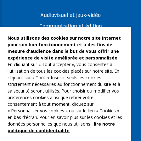
Audiovisuel et jeux-vidéo
Communication et édition
Freelances et artistes-auteurs
Nous utilisons des cookies sur notre site Internet
pour son bon fonctionnement et à des fins de
Musique et spectacles
mesure d'audience dans le but de vous offrir une
expérience de visite améliorée et personnalisée.
Qui sommes-nous ?
En cliquant sur « Tout accepter », vous consentez à
Groupe Emargence
l'utilisation de tous les cookies placés sur notre site. En
cliquant sur « Tout refuser », seuls les cookies
C’moi le chef
strictement nécessaires au fonctionnement du site et à
sa sécurité seront utilisés. Pour choisir ou modifier vos
Actualités
préférences cookies ainsi que retirer votre
Contactez nous
consentement à tout moment, cliquez sur
« Personnaliser vos cookies » ou sur le lien « Cookies »
Mentions légales
en bas d'écran. Pour en savoir plus sur les cookies et les
données personnelles que nous utilisons :
lire notre
Gestion des cookies
politique de confidentialité
Politique de confidentialité