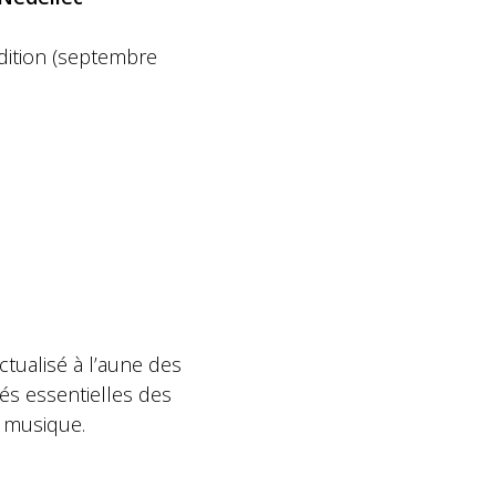
dition
(septembre
ctualisé à l’aune des
lés essentielles des
a musique.