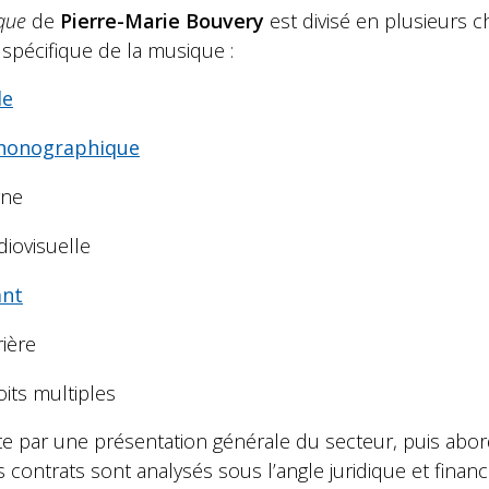
que
de
Pierre-Marie Bouvery
est divisé en plusieurs c
spécifique de la musique :
le
honographique
gne
iovisuelle
ant
rière
oits multiples
 par une présentation générale du secteur, puis abord
es contrats sont analysés sous l’angle juridique et finan