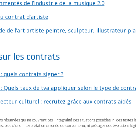
mentés de l’industrie de la musique 2.0
u contrat d’artiste
 de l’art artiste peintre, sculpteur, illustrateur pla
sur les contrats
 : quels contrats signer ?
 : Quels taux de tva appliquer selon le type de contr
cteur culturel : recrutez grâce aux contrats aidés
ns résumées qui ne couvrent pas l'intégralité des situations possibles, ni des textes 
ables d'une interprétation erronée de son contenu, ni présager des évolutions légis