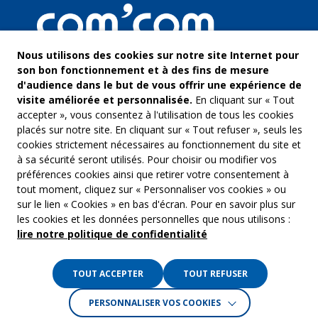
Nous utilisons des cookies sur notre site Internet pour
son bon fonctionnement et à des fins de mesure
d'audience dans le but de vous offrir une expérience de
visite améliorée et personnalisée.
En cliquant sur « Tout
accepter », vous consentez à l'utilisation de tous les cookies
placés sur notre site. En cliquant sur « Tout refuser », seuls les
cookies strictement nécessaires au fonctionnement du site et
à sa sécurité seront utilisés. Pour choisir ou modifier vos
COM’COM
Audiovis
préférences cookies ainsi que retirer votre consentement à
Groupe Emargence
tout moment, cliquez sur « Personnaliser vos cookies » ou
Communi
141 avenue de Wagram
sur le lien « Cookies » en bas d'écran. Pour en savoir plus sur
75017 Paris
Freelanc
les cookies et les données personnelles que nous utilisons :
lire notre politique de confidentialité
Tél. :
01 53 19 00 00
Musique 
TOUT ACCEPTER
TOUT REFUSER
Crédits :
La Jungle
PERSONNALISER VOS COOKIES