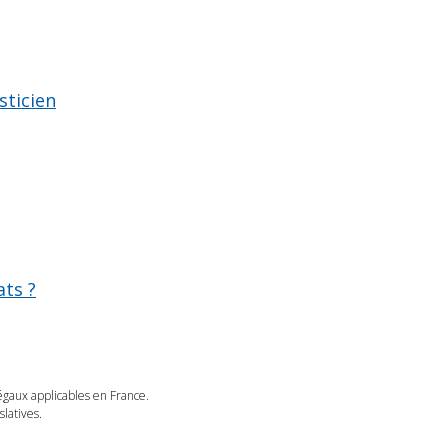
sticien
ats ?
légaux applicables en France.
latives.