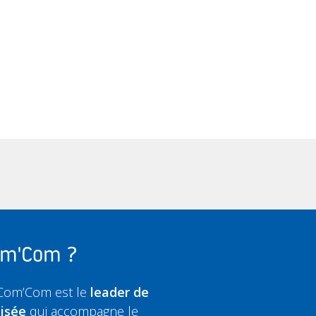
Com'Com ?
 Com’Com est le
leader de
lisée
qui accompagne le