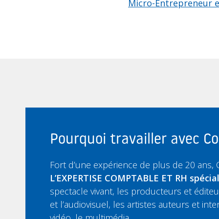
Micro-Entrepreneur et
Pourquoi travailler avec 
Fort d’une expérience de plus de 20 ans,
L’EXPERTISE COMPTABLE ET RH spécia
spectacle vivant, les producteurs et édit
et l’audiovisuel, les artistes auteurs et inte
vidéo, le multimédia….