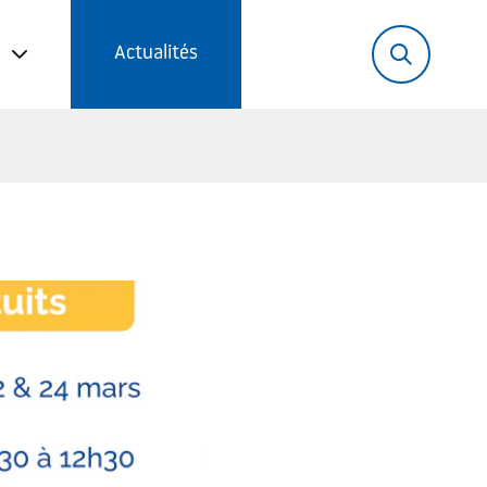
Rechercher:
Recher
Actualités