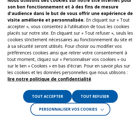
Nous utilisons des cookies sur notre site Internet pour
son bon fonctionnement et à des fins de mesure
d'audience dans le but de vous offrir une expérience de
visite améliorée et personnalisée.
En cliquant sur « Tout
accepter », vous consentez à l'utilisation de tous les cookies
placés sur notre site. En cliquant sur « Tout refuser », seuls les
cookies strictement nécessaires au fonctionnement du site et
à sa sécurité seront utilisés. Pour choisir ou modifier vos
COM’COM
Audiovis
préférences cookies ainsi que retirer votre consentement à
Groupe Emargence
tout moment, cliquez sur « Personnaliser vos cookies » ou
Communi
141 avenue de Wagram
sur le lien « Cookies » en bas d'écran. Pour en savoir plus sur
75017 Paris
Freelanc
les cookies et les données personnelles que nous utilisons :
lire notre politique de confidentialité
Tél. :
01 53 19 00 00
Musique 
TOUT ACCEPTER
TOUT REFUSER
Crédits :
La Jungle
PERSONNALISER VOS COOKIES