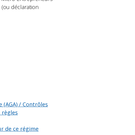
 (ou déclaration
e (AGA) / Contrôles
 règles
ur de ce régime