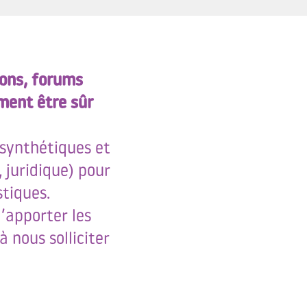
ions, forums
ment être sûr
 synthétiques et
 juridique) pour
stiques.
d’apporter les
 nous solliciter