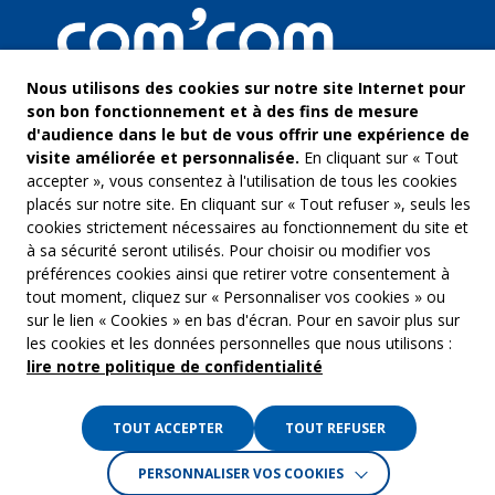
Nous utilisons des cookies sur notre site Internet pour
son bon fonctionnement et à des fins de mesure
d'audience dans le but de vous offrir une expérience de
visite améliorée et personnalisée.
En cliquant sur « Tout
accepter », vous consentez à l'utilisation de tous les cookies
placés sur notre site. En cliquant sur « Tout refuser », seuls les
cookies strictement nécessaires au fonctionnement du site et
à sa sécurité seront utilisés. Pour choisir ou modifier vos
COM’COM
Audiovis
préférences cookies ainsi que retirer votre consentement à
Groupe Emargence
tout moment, cliquez sur « Personnaliser vos cookies » ou
Communi
141 avenue de Wagram
sur le lien « Cookies » en bas d'écran. Pour en savoir plus sur
75017 Paris
Freelanc
les cookies et les données personnelles que nous utilisons :
lire notre politique de confidentialité
Tél. :
01 53 19 00 00
Musique 
TOUT ACCEPTER
TOUT REFUSER
Crédits :
La Jungle
PERSONNALISER VOS COOKIES