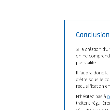
Conclusion
Si la création d’
on ne comprend p
possibilité.
Il faudra donc fa
d’être sous le c
requalification e
N’hésitez pas à
n
traitent réguliè
sécuriser votre s