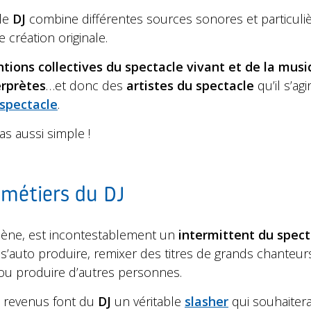
 le
DJ
combine différentes sources sonores et particul
 création originale.
tions collectives du spectacle vivant et de la mus
erprètes
…et donc des
artistes du spectacle
qu’il s’a
 spectacle
.
as aussi simple !
 métiers du DJ
ène, est incontestablement un
intermittent du spect
’auto produire, remixer des titres de grands chanteurs
ou produire d’autres personnes.
 revenus font du
DJ
un véritable
slasher
qui souhaitera