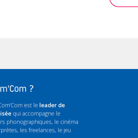
Com'Com ?
 Com’Com est le
leader de
lisée
qui accompagne le
eurs phonographiques, le cinéma
rprètes, les freelances, le jeu