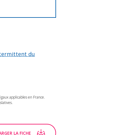
termittent du
légaux applicables en France.
latives.
RGER LA FICHE