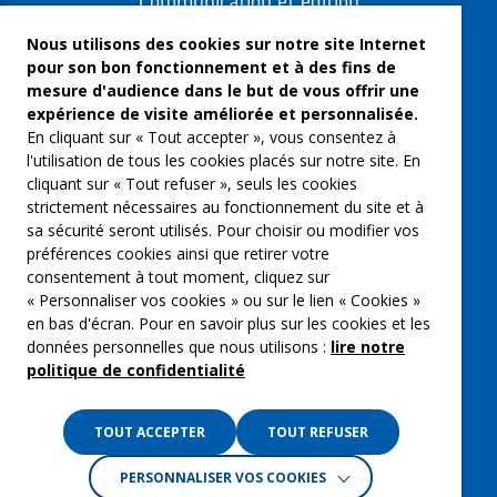
Communication et édition
Freelances et artistes-auteurs
Nous utilisons des cookies sur notre site Internet
pour son bon fonctionnement et à des fins de
Musique et spectacles
mesure d'audience dans le but de vous offrir une
expérience de visite améliorée et personnalisée.
Qui sommes-nous ?
En cliquant sur « Tout accepter », vous consentez à
Groupe Emargence
l'utilisation de tous les cookies placés sur notre site. En
cliquant sur « Tout refuser », seuls les cookies
C’moi le chef
strictement nécessaires au fonctionnement du site et à
sa sécurité seront utilisés. Pour choisir ou modifier vos
Actualités
préférences cookies ainsi que retirer votre
Contactez nous
consentement à tout moment, cliquez sur
« Personnaliser vos cookies » ou sur le lien « Cookies »
Mentions légales
en bas d'écran. Pour en savoir plus sur les cookies et les
données personnelles que nous utilisons :
lire notre
Gestion des cookies
politique de confidentialité
Politique de confidentialité
TOUT ACCEPTER
TOUT REFUSER
PERSONNALISER VOS COOKIES
Crédits :
La Jungle