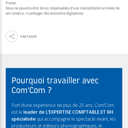
France.
Nous ne pouvons être tenus responsables d'une interprétation erronée de
son contenu, ni présager des évolutions législatives.
PARTAGER
Pourquoi travailler avec
Com'Com ?
Fort d’une expérience de plus de 20 ans, Com’Com
est le
leader de L’EXPERTISE COMPTABLE ET RH
spécialisée
qui accompagne le spectacle vivant, les
producteurs et éditeurs phonographiques, le