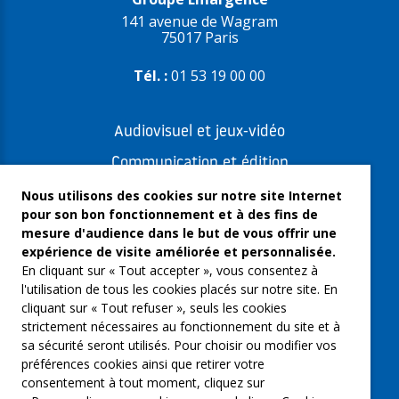
141 avenue de Wagram
75017 Paris
Tél. :
01 53 19 00 00
Audiovisuel et jeux-vidéo
Communication et édition
Freelances et artistes-auteurs
Nous utilisons des cookies sur notre site Internet
pour son bon fonctionnement et à des fins de
Musique et spectacles
mesure d'audience dans le but de vous offrir une
expérience de visite améliorée et personnalisée.
Qui sommes-nous ?
En cliquant sur « Tout accepter », vous consentez à
Groupe Emargence
l'utilisation de tous les cookies placés sur notre site. En
cliquant sur « Tout refuser », seuls les cookies
C’moi le chef
strictement nécessaires au fonctionnement du site et à
sa sécurité seront utilisés. Pour choisir ou modifier vos
Actualités
préférences cookies ainsi que retirer votre
Contactez nous
consentement à tout moment, cliquez sur