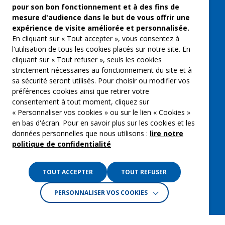
pour son bon fonctionnement et à des fins de
Musique et spectacles
mesure d'audience dans le but de vous offrir une
expérience de visite améliorée et personnalisée.
Qui sommes-nous ?
En cliquant sur « Tout accepter », vous consentez à
Groupe Emargence
l'utilisation de tous les cookies placés sur notre site. En
cliquant sur « Tout refuser », seuls les cookies
C’moi le chef
strictement nécessaires au fonctionnement du site et à
sa sécurité seront utilisés. Pour choisir ou modifier vos
Actualités
préférences cookies ainsi que retirer votre
Contactez nous
consentement à tout moment, cliquez sur
« Personnaliser vos cookies » ou sur le lien « Cookies »
Mentions légales
en bas d'écran. Pour en savoir plus sur les cookies et les
données personnelles que nous utilisons :
lire notre
Gestion des cookies
politique de confidentialité
Politique de confidentialité
TOUT ACCEPTER
TOUT REFUSER
PERSONNALISER VOS COOKIES
Crédits :
La Jungle