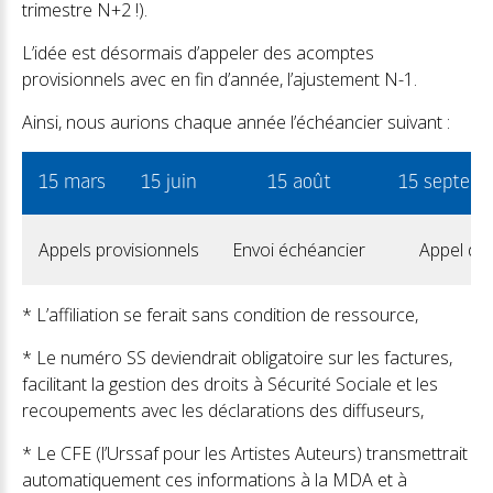
trimestre N+2 !).
L’idée est désormais d’appeler des acomptes
provisionnels avec en fin d’année, l’ajustement N-1.
Ainsi, nous aurions chaque année l’échéancier suivant :
15 mars
15 juin
15 août
15 septem
Appels provisionnels
Envoi échéancier
Appel de 
* L’affiliation se ferait sans condition de ressource,
* Le numéro SS deviendrait obligatoire sur les factures,
facilitant la gestion des droits à Sécurité Sociale et les
recoupements avec les déclarations des diffuseurs,
* Le CFE (l’Urssaf pour les Artistes Auteurs) transmettrait
automatiquement ces informations à la MDA et à