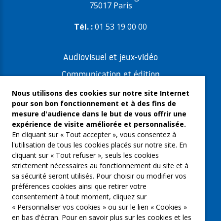
75017 Paris
Tél. :
01 53 19 00 00
Audiovisuel et jeux-vidéo
Communication et édition
Freelances et artistes-auteurs
Nous utilisons des cookies sur notre site Internet
pour son bon fonctionnement et à des fins de
Musique et spectacles
mesure d'audience dans le but de vous offrir une
expérience de visite améliorée et personnalisée.
Qui sommes-nous ?
En cliquant sur « Tout accepter », vous consentez à
Groupe Emargence
l'utilisation de tous les cookies placés sur notre site. En
cliquant sur « Tout refuser », seuls les cookies
C’moi le chef
strictement nécessaires au fonctionnement du site et à
sa sécurité seront utilisés. Pour choisir ou modifier vos
Actualités
préférences cookies ainsi que retirer votre
Contactez nous
consentement à tout moment, cliquez sur
« Personnaliser vos cookies » ou sur le lien « Cookies »
Mentions légales
en bas d'écran. Pour en savoir plus sur les cookies et les