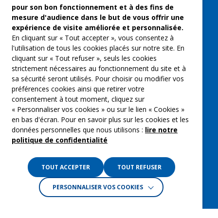
pour son bon fonctionnement et à des fins de
Musique et spectacles
mesure d'audience dans le but de vous offrir une
expérience de visite améliorée et personnalisée.
Qui sommes-nous ?
En cliquant sur « Tout accepter », vous consentez à
Groupe Emargence
l'utilisation de tous les cookies placés sur notre site. En
cliquant sur « Tout refuser », seuls les cookies
C’moi le chef
strictement nécessaires au fonctionnement du site et à
sa sécurité seront utilisés. Pour choisir ou modifier vos
Actualités
préférences cookies ainsi que retirer votre
Contactez nous
consentement à tout moment, cliquez sur
« Personnaliser vos cookies » ou sur le lien « Cookies »
Mentions légales
en bas d'écran. Pour en savoir plus sur les cookies et les
données personnelles que nous utilisons :
lire notre
Gestion des cookies
politique de confidentialité
Politique de confidentialité
TOUT ACCEPTER
TOUT REFUSER
PERSONNALISER VOS COOKIES
Crédits :
La Jungle