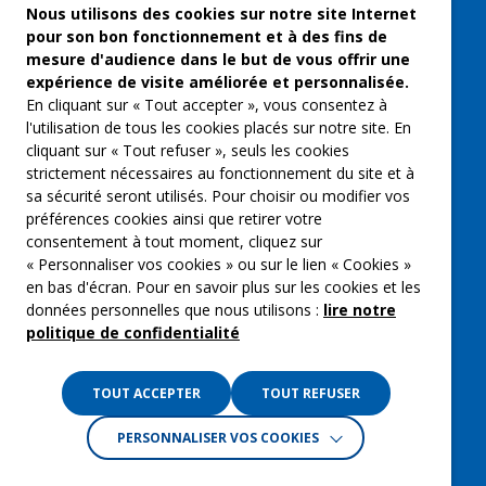
Freelances et artistes-auteurs
Nous utilisons des cookies sur notre site Internet
pour son bon fonctionnement et à des fins de
Musique et spectacles
mesure d'audience dans le but de vous offrir une
expérience de visite améliorée et personnalisée.
Qui sommes-nous ?
En cliquant sur « Tout accepter », vous consentez à
Groupe Emargence
l'utilisation de tous les cookies placés sur notre site. En
cliquant sur « Tout refuser », seuls les cookies
C’moi le chef
strictement nécessaires au fonctionnement du site et à
sa sécurité seront utilisés. Pour choisir ou modifier vos
Actualités
préférences cookies ainsi que retirer votre
Contactez nous
consentement à tout moment, cliquez sur
« Personnaliser vos cookies » ou sur le lien « Cookies »
Mentions légales
en bas d'écran. Pour en savoir plus sur les cookies et les
données personnelles que nous utilisons :
lire notre
Gestion des cookies
politique de confidentialité
Politique de confidentialité
TOUT ACCEPTER
TOUT REFUSER
PERSONNALISER VOS COOKIES
Crédits :
La Jungle