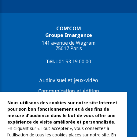
COM’COM
Groupe Emargence
141 avenue de Wagram
75017 Paris
Tél. :
01 53 19 00 00
Audiovisuel et jeux-vidéo
Communication et édition
Freelances et artistes-auteurs
Nous utilisons des cookies sur notre site Internet
pour son bon fonctionnement et à des fins de
Musique et spectacles
mesure d'audience dans le but de vous offrir une
expérience de visite améliorée et personnalisée.
Qui sommes-nous ?
En cliquant sur « Tout accepter », vous consentez à
Groupe Emargence
l'utilisation de tous les cookies placés sur notre site. En