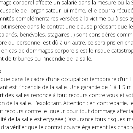
ge corporel affecte un salarié dans la mesure où la S
cusable de l’organisateur lui-même, elle pourra récup
emnités complémentaires versées à la victime ou à ses ay
ue soit insérée dans le contrat une clause précisant que
salariés, bénévoles, stagiaires…) sont considérés comme 
bre du personnel est dû à un autre, ce sera pris en char
ré en cas de dommages corporels est le risque catastr
 de tribunes ou l’incendie de la salle.
s
lique dans le cadre d’une occupation temporaire d’un 
ant est l’incendie de la salle. Une garantie de 1 à 1 5 mi
part des salles renonce à tout recours contre vous et vo
n de la salle. L’exploitant. Attention : en contrepartie, 
ut recours contre le loueur pour tout dommage affecta
ité de la salle est engagée (l’assurance tous risques m
faudra vérifier que le contrat couvre également les chapi