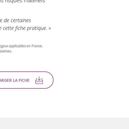
s risques matériels
e de certaines
e cette fiche pratique.
»
légaux applicables en France.
latives.
RGER LA FICHE