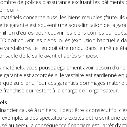
 nombre de polices d’assurance excluant les bâtiments 
en dur ».
atériels concerne aussi les biens meubles (fauteuils d
ette garantie est souvent une sous-limitation de la gara
million d’euros pour couvrir les biens confiés ou loués.
 RCO doit couvrir les biens loués (exclusion habituelle
de vandalisme. Le lieu doit être rendu dans le même état
onsable de la salle avant et après s’impose.
 matériels, vous pouvez également avoir besoin d’une 
tte garantie est accordée si le vestiaire est gardienné en
que au client. Pour ces garanties dommages matériels, 
e franchise qui restent à la charge de I organisateur.
els
financier causé à un tiers. Il peut être « consécutif », c’e
exemple, si des spectateurs excités détruisent une cen
 au tiers), la conséquence financière est l’arrêt d’act