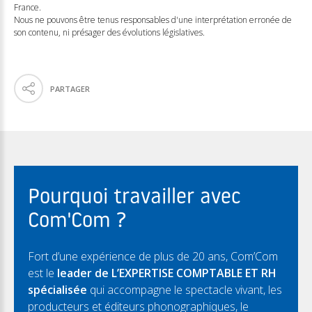
France.
Nous ne pouvons être tenus responsables d'une interprétation erronée de
son contenu, ni présager des évolutions législatives.
PARTAGER
Pourquoi travailler avec
Com'Com ?
Fort d’une expérience de plus de 20 ans, Com’Com
est le
leader de L’EXPERTISE COMPTABLE ET RH
spécialisée
qui accompagne le spectacle vivant, les
producteurs et éditeurs phonographiques, le