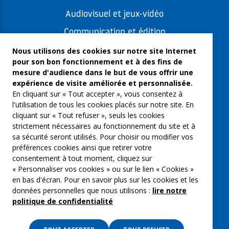
Audiovisuel et jeux-vidéo
Communication et édition
Freelances et artistes-auteurs
Nous utilisons des cookies sur notre site Internet
pour son bon fonctionnement et à des fins de
Musique et spectacles
mesure d'audience dans le but de vous offrir une
expérience de visite améliorée et personnalisée.
Qui sommes-nous ?
En cliquant sur « Tout accepter », vous consentez à
Groupe Emargence
l'utilisation de tous les cookies placés sur notre site. En
cliquant sur « Tout refuser », seuls les cookies
C’moi le chef
strictement nécessaires au fonctionnement du site et à
sa sécurité seront utilisés. Pour choisir ou modifier vos
Actualités
préférences cookies ainsi que retirer votre
Contactez nous
consentement à tout moment, cliquez sur
« Personnaliser vos cookies » ou sur le lien « Cookies »
Mentions légales
en bas d'écran. Pour en savoir plus sur les cookies et les
données personnelles que nous utilisons :
lire notre
Gestion des cookies
politique de confidentialité
Politique de confidentialité