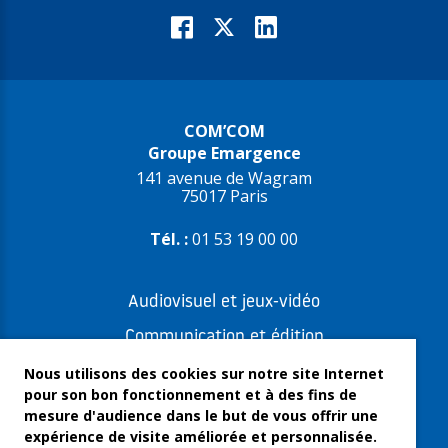
COM’COM
Groupe Emargence
141 avenue de Wagram
75017 Paris
Tél. :
01 53 19 00 00
Audiovisuel et jeux-vidéo
Communication et édition
Freelances et artistes-auteurs
Nous utilisons des cookies sur notre site Internet
pour son bon fonctionnement et à des fins de
Musique et spectacles
mesure d'audience dans le but de vous offrir une
expérience de visite améliorée et personnalisée.
Qui sommes-nous ?