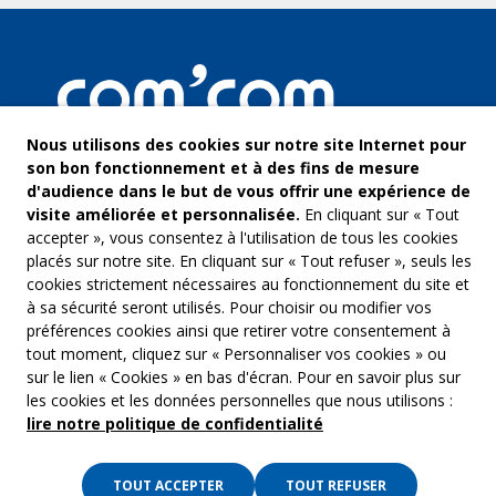
Nous utilisons des cookies sur notre site Internet pour
son bon fonctionnement et à des fins de mesure
d'audience dans le but de vous offrir une expérience de
visite améliorée et personnalisée.
En cliquant sur « Tout
accepter », vous consentez à l'utilisation de tous les cookies
placés sur notre site. En cliquant sur « Tout refuser », seuls les
cookies strictement nécessaires au fonctionnement du site et
à sa sécurité seront utilisés. Pour choisir ou modifier vos
COM’COM
Audiovis
préférences cookies ainsi que retirer votre consentement à
Groupe Emargence
tout moment, cliquez sur « Personnaliser vos cookies » ou
Communi
141 avenue de Wagram
sur le lien « Cookies » en bas d'écran. Pour en savoir plus sur
75017 Paris
Freelanc
les cookies et les données personnelles que nous utilisons :
lire notre politique de confidentialité
Tél. :
01 53 19 00 00
Musique 
TOUT ACCEPTER
TOUT REFUSER