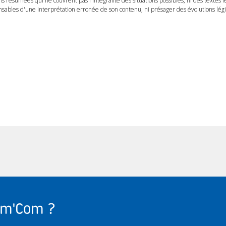
ns résumées qui ne couvrent pas l'intégralité des situations possibles, ni des textes 
ables d'une interprétation erronée de son contenu, ni présager des évolutions légis
Com'Com ?