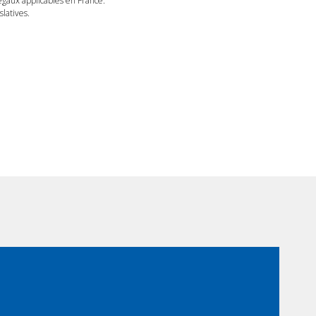
légaux applicables en France.
latives.