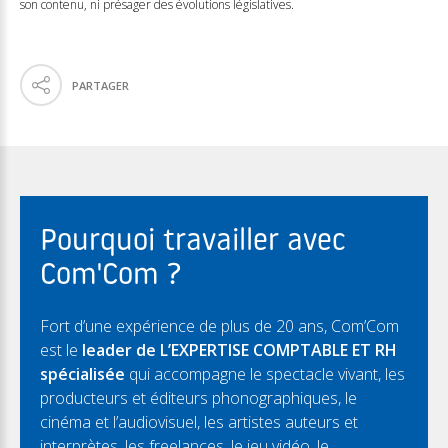
son contenu, ni présager des évolutions législatives.
PARTAGER
Pourquoi travailler avec
Com'Com ?
Fort d’une expérience de plus de 20 ans, Com’Com
est le
leader de L’EXPERTISE COMPTABLE ET RH
spécialisée
qui accompagne le spectacle vivant, les
producteurs et éditeurs phonographiques, le
cinéma et l’audiovisuel, les artistes auteurs et
interprètes, les freelances, le jeu vidéo, le