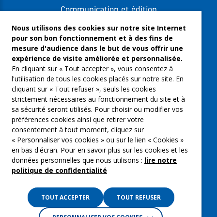
Communication et édition
Freelances et artistes-auteurs
Nous utilisons des cookies sur notre site Internet
pour son bon fonctionnement et à des fins de
Musique et spectacles
mesure d'audience dans le but de vous offrir une
expérience de visite améliorée et personnalisée.
Qui sommes-nous ?
En cliquant sur « Tout accepter », vous consentez à
Groupe Emargence
l'utilisation de tous les cookies placés sur notre site. En
cliquant sur « Tout refuser », seuls les cookies
C’moi le chef
strictement nécessaires au fonctionnement du site et à
sa sécurité seront utilisés. Pour choisir ou modifier vos
Actualités
préférences cookies ainsi que retirer votre
Contactez nous
consentement à tout moment, cliquez sur
« Personnaliser vos cookies » ou sur le lien « Cookies »
Mentions légales
en bas d'écran. Pour en savoir plus sur les cookies et les
données personnelles que nous utilisons :
lire notre
Gestion des cookies
politique de confidentialité
Politique de confidentialité
TOUT ACCEPTER
TOUT REFUSER